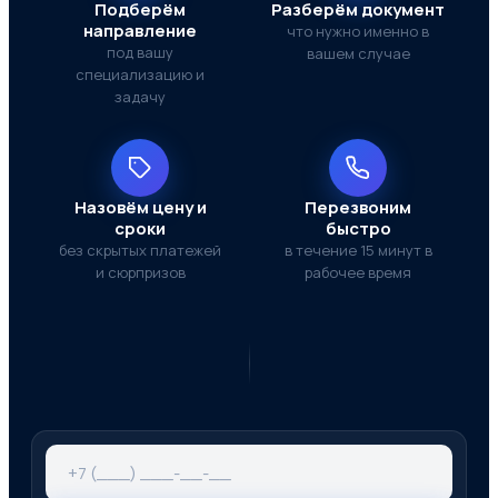
Подберём
Разберём документ
направление
что нужно именно в
под вашу
вашем случае
специализацию и
задачу
Назовём цену и
Перезвоним
сроки
быстро
без скрытых платежей
в течение 15 минут в
и сюрпризов
рабочее время