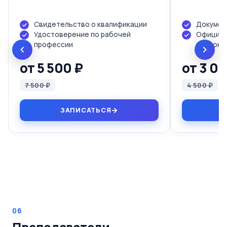
Свидетельство о квалификации
Докумен
Удостоверение по рабочей
Официал
профессии
протоко
от 5 500 ₽
от 3 0
7 500 ₽
4 500 ₽
ЗАПИСАТЬСЯ
06
Преподаватели