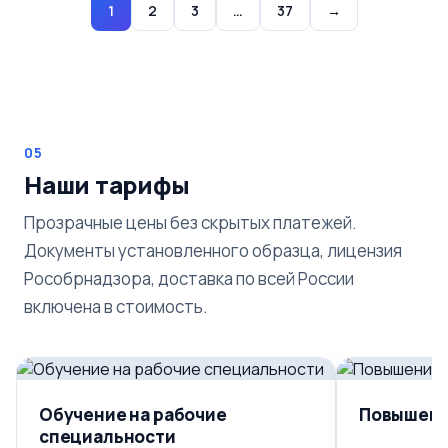
1
2
3
…
37
→
05
Наши тарифы
Прозрачные цены без скрытых платежей.
Документы установленного образца, лицензия
Рособрнадзора, доставка по всей России
включена в стоимость.
Обучение на рабочие
Повышени
специальности